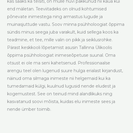
kas saaks ka teisiti, on mulle huvi pakkunud nii kaua kui
end mäletan. Teeviitadeks on olnud kohtumised
põnevate inimestega ning armastus lugude ja
muinasjuttude vastu. Soov minna psühholoogiat õppima
sündis minus seega juba varakult, kuid sellega koos ka
teadmine, et tee, mille valin on pikk ja seiklusrohke.
Pärast keskkooli lõpetamist asusin Tallinna Ülikoolis
õppima psühholoogiat inimeseõpetuse suunal. Oma
otsust ei ole ma seni kahetsenud. Professionaalse
arengu teel olen lugenud suure hulga erialast kirjandust,
näinud oma silmaga inimeste nii helgemaid kui ka
tumedamaid külgi, kuulnud lugusid nende eludest ja
kogemustest. See on teinud mind alandlikuks ning
kasvatanud soovi mõista, kuidas elu inimeste sees ja
nende ümber toimib.