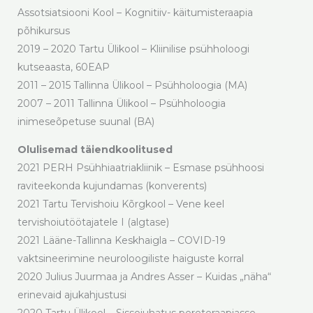
Assotsiatsiooni Kool – Kognitiiv- käitumisteraapia
põhikursus
2019 – 2020 Tartu Ülikool – Kliinilise psühholoogi
kutseaasta, 60EAP
2011 – 2015 Tallinna Ülikool – Psühholoogia (MA)
2007 – 2011 Tallinna Ülikool – Psühholoogia
inimeseõpetuse suunal (BA)
Olulisemad täiendkoolitused
2021 PERH Psühhiaatriakliinik – Esmase psühhoosi
raviteekonda kujundamas (konverents)
2021 Tartu Tervishoiu Kõrgkool – Vene keel
tervishoiutöötajatele I (algtase)
2021 Lääne-Tallinna Keskhaigla – COVID-19
vaktsineerimine neuroloogiliste haiguste korral
2020 Julius Juurmaa ja Andres Asser – Kuidas „näha“
erinevaid ajukahjustusi