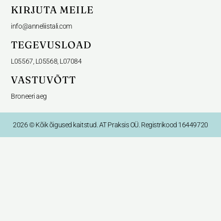
KIRJUTA MEILE
info@anneliistali.com
TEGEVUSLOAD
L05567, L05568, L07084
VASTUVÕTT
Broneeri aeg
2026 © Kõik õigused kaitstud. AT Praksis OÜ. Registrikood 16449720