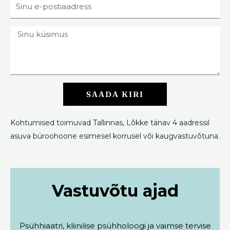
Sinu
e-
postiaadress
Sinu
küsimus
SAADA KIRI
Alternative:
Kohtumised toimuvad Tallinnas, Lõkke tänav 4 aadressil
asuva büroohoone esimesel korrusel või kaugvastuvõtuna.
Vastuvõtu ajad
Psühhiaatri, kliinilise psühholoogi ja vaimse tervise