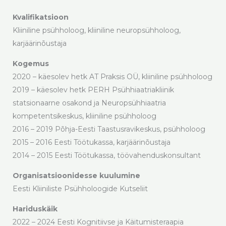
Kvalifikatsioon
Kliiniline psühholoog, kliiniline neuropsühholoog,
karjäärinõustaja
Kogemus
2020 – käesolev hetk AT Praksis OÜ, kliiniline psühholoog
2019 – käesolev hetk PERH Psühhiaatriakliinik
statsionaarne osakond ja Neuropsühhiaatria
kompetentsikeskus, kliiniline psühholoog
2016 – 2019 Põhja-Eesti Taastusravikeskus, psühholoog
2015 – 2016 Eesti Töötukassa, karjäärinõustaja
2014 – 2015 Eesti Töötukassa, töövahenduskonsultant
Organisatsioonidesse kuulumine
Eesti Kliiniliste Psühholoogide Kutseliit
Hariduskäik
2022 – 2024 Eesti Kognitiivse ja Käitumisteraapia