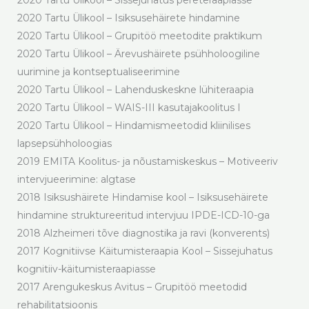
2020 Tartu Ülikool – Sissejuhatus pereteraapiasse
2020 Tartu Ülikool – Isiksusehäirete hindamine
2020 Tartu Ülikool – Grupitöö meetodite praktikum
2020 Tartu Ülikool – Ärevushäirete psühholoogiline
uurimine ja kontseptualiseerimine
2020 Tartu Ülikool – Lahenduskeskne lühiteraapia
2020 Tartu Ülikool – WAIS-III kasutajakoolitus I
2020 Tartu Ülikool – Hindamismeetodid kliinilises
lapsepsühholoogias
2019 EMITA Koolitus- ja nõustamiskeskus – Motiveeriv
intervjueerimine: algtase
2018 Isiksushäirete Hindamise kool – Isiksusehäirete
hindamine struktureeritud intervjuu IPDE-ICD-10-ga
2018 Alzheimeri tõve diagnostika ja ravi (konverents)
2017 Kognitiivse Käitumisteraapia Kool – Sissejuhatus
kognitiiv-käitumisteraapiasse
2017 Arengukeskus Avitus – Grupitöö meetodid
rehabilitatsioonis